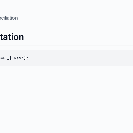
iliation
tation
=> _['key'];