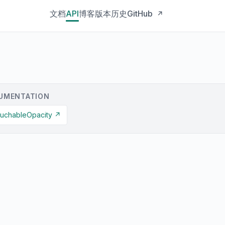
文档
API
博客
版本历史
GitHub
↗
UMENTATION
ouchableOpacity ↗