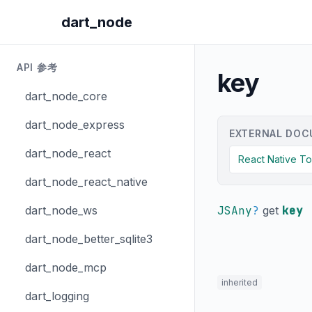
dart_node
API 参考
key
dart_node_core
dart_node_express
EXTERNAL DOC
dart_node_react
React Native T
dart_node_react_native
dart_node_ws
JSAny
?
get
key
dart_node_better_sqlite3
dart_node_mcp
inherited
dart_logging