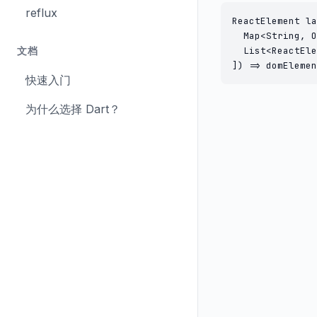
reflux
ReactElement la
  Map<String, O
文档
  List<ReactEle
]) => domElemen
快速入门
为什么选择 Dart？