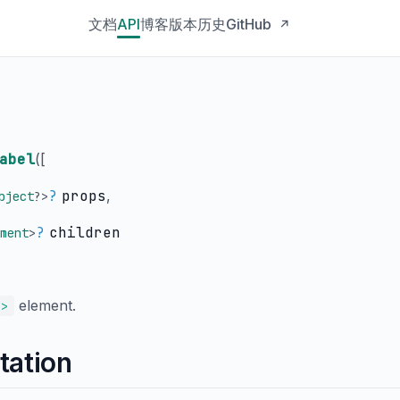
文档
API
博客
版本历史
GitHub
↗
abel
(
[
?
props
,
bject
?
>
?
children
ment
>
element.
l>
tation