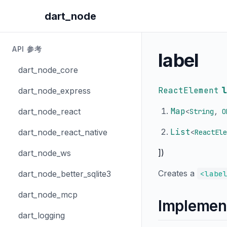
dart_node
API 参考
label
dart_node_core
ReactElement
l
dart_node_express
Map
dart_node_react
<
String
,
O
List
dart_node_react_native
<
ReactEle
])
dart_node_ws
Creates a
dart_node_better_sqlite3
<labe
dart_node_mcp
Implemen
dart_logging