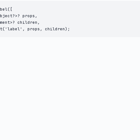
bel([

bject?>? props,

ment>? children,

t('label', props, children);