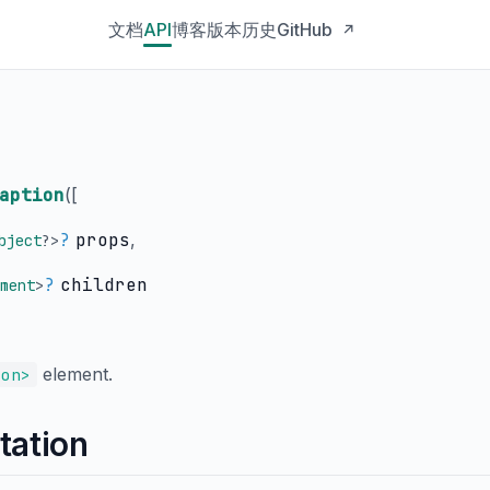
文档
API
博客
版本历史
GitHub
↗
aption
(
[
?
props
,
bject
?
>
?
children
ment
>
element.
ion>
tation