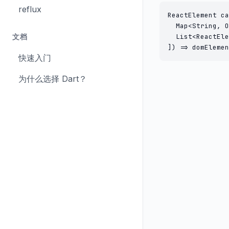
reflux
ReactElement ca
  Map<String, O
文档
  List<ReactEle
]) => domElemen
快速入门
为什么选择 Dart？