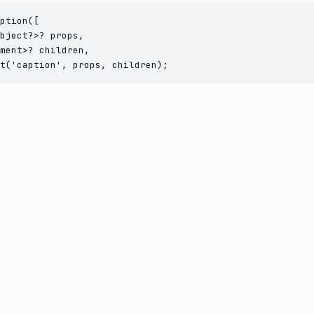
ption([

bject?>? props,

ment>? children,

t('caption', props, children);