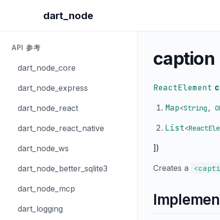
dart_node
API 参考
caption
dart_node_core
ReactElement
c
dart_node_express
Map
dart_node_react
<
String
,
O
List
dart_node_react_native
<
ReactEle
])
dart_node_ws
Creates a
dart_node_better_sqlite3
<capt
dart_node_mcp
Implemen
dart_logging