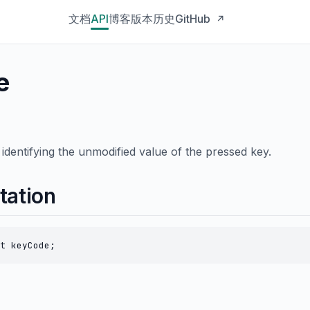
文档
API
博客
版本历史
GitHub
↗
e
identifying the unmodified value of the pressed key.
tation
t keyCode;