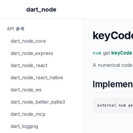
dart_node
API 参考
keyCod
dart_node_core
num
get
keyCode
dart_node_express
A numerical code 
dart_node_react
dart_node_react_native
Implemen
dart_node_ws
dart_node_better_sqlite3
external num ge
dart_node_mcp
dart_logging