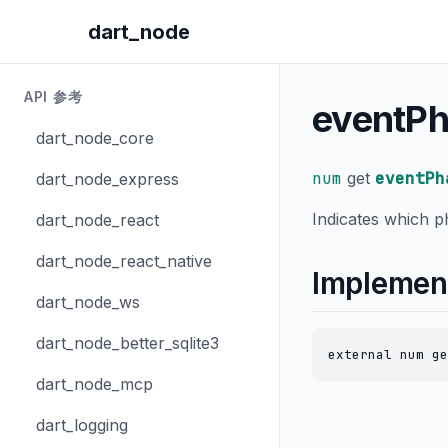
dart_node
API 参考
eventP
dart_node_core
num
get
eventPh
dart_node_express
Indicates which p
dart_node_react
dart_node_react_native
Implemen
dart_node_ws
dart_node_better_sqlite3
external num ge
dart_node_mcp
dart_logging