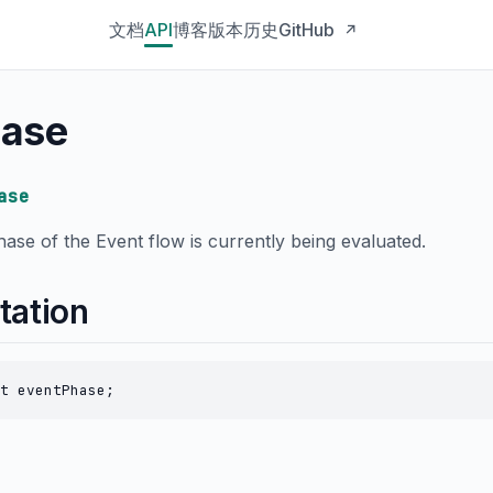
文档
API
博客
版本历史
GitHub
↗
hase
ase
hase of the Event flow is currently being evaluated.
tation
t eventPhase;