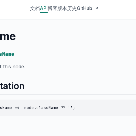
文档
API
博客
版本历史
GitHub
↗
ame
sName
 this node.
tation
sName => _node.className ?? '';