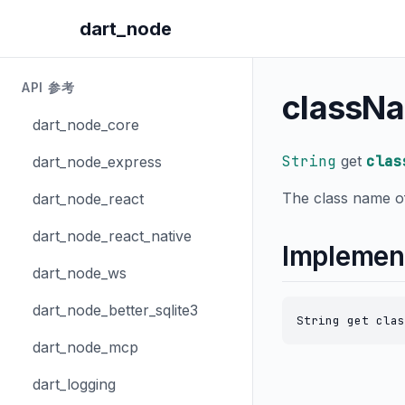
dart_node
API 参考
classN
dart_node_core
String
get
clas
dart_node_express
The class name of
dart_node_react
dart_node_react_native
Implemen
dart_node_ws
dart_node_better_sqlite3
String get clas
dart_node_mcp
dart_logging