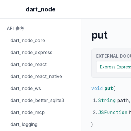
dart_node
API 参考
put
dart_node_core
dart_node_express
EXTERNAL DOC
dart_node_react
Express Expre
dart_node_react_native
dart_node_ws
void
put
(
dart_node_better_sqlite3
String
path
,
dart_node_mcp
JSFunction
dart_logging
)