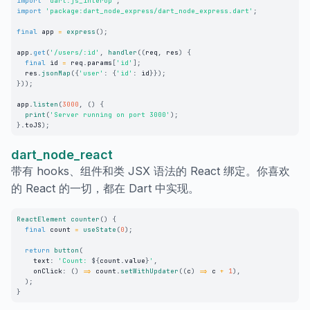
import
'dart:js_interop'
;
import
'package:dart_node_express/dart_node_express.dart'
;
final
 app 
=
express
(
)
;
app
.
get
(
'/users/:id'
,
handler
(
(
req
,
 res
)
{
final
 id 
=
 req
.
params
[
'id'
]
;
  res
.
jsonMap
(
{
'user'
:
{
'id'
:
 id
}
}
)
;
}
)
)
;
app
.
listen
(
3000
,
(
)
{
print
(
'Server running on port 3000'
)
;
}
.
toJS
)
;
dart_node_react
带有 hooks、组件和类 JSX 语法的 React 绑定。你喜欢
的 React 的一切，都在 Dart 中实现。
ReactElement
counter
(
)
{
final
 count 
=
useState
(
0
)
;
return
button
(
    text
:
'Count: 
${
count
.
value
}
'
,
    onClick
:
(
)
=
>
 count
.
setWithUpdater
(
(
c
)
=
>
 c 
+
1
)
,
)
;
}