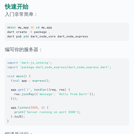
快速开始
入门非常简单：
mkdir
 my_app 
&&
cd
 my_app

dart create 
-t
 package 
.
dart pub 
add
 dart_node_core dart_node_express
编写你的服务器：
import
'dart:js_interop'
;
import
'package:dart_node_express/dart_node_express.dart'
;
void
main
(
)
{
final
 app 
=
express
(
)
;
  app
.
get
(
'/'
,
handler
(
(
req
,
 res
)
{
    res
.
jsonMap
(
{
'message'
:
'Hello from Dart!'
}
)
;
}
)
)
;
  app
.
listen
(
3000
,
(
)
{
print
(
'Server running on port 3000'
)
;
}
.
toJS
)
;
}