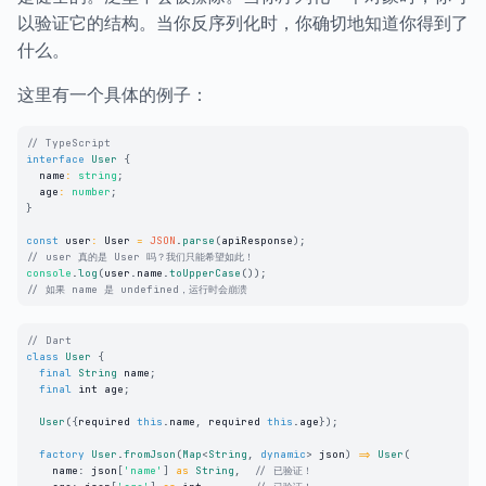
以验证它的结构。当你反序列化时，你确切地知道你得到了
什么。
这里有一个具体的例子：
// TypeScript
interface
User
{
  name
:
string
;
  age
:
number
;
}
const
 user
:
 User 
=
JSON
.
parse
(
apiResponse
)
;
// user 真的是 User 吗？我们只能希望如此！
console
.
log
(
user
.
name
.
toUpperCase
(
)
)
;
// 如果 name 是 undefined，运行时会崩溃
// Dart
class
User
{
final
String
 name
;
final
 int age
;
User
(
{
required 
this
.
name
,
 required 
this
.
age
}
)
;
factory
User
.
fromJson
(
Map
<
String
,
dynamic
>
 json
)
=
>
User
(
    name
:
 json
[
'name'
]
as
String
,
// 已验证！