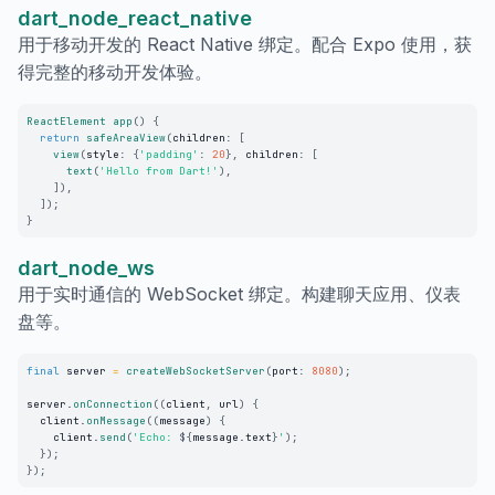
dart_node_react_native
用于移动开发的 React Native 绑定。配合 Expo 使用，获
得完整的移动开发体验。
ReactElement
app
(
)
{
return
safeAreaView
(
children
:
[
view
(
style
:
{
'padding'
:
20
}
,
 children
:
[
text
(
'Hello from Dart!'
)
,
]
)
,
]
)
;
}
dart_node_ws
用于实时通信的 WebSocket 绑定。构建聊天应用、仪表
盘等。
final
 server 
=
createWebSocketServer
(
port
:
8080
)
;
server
.
onConnection
(
(
client
,
 url
)
{
  client
.
onMessage
(
(
message
)
{
    client
.
send
(
'Echo: 
${
message
.
text
}
'
)
;
}
)
;
}
)
;