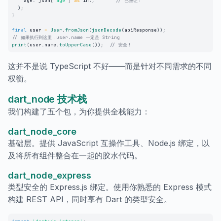
    age
:
 json
[
'age'
]
as
 int
,
// 已验证！
)
;
}
final
 user 
=
User
.
fromJson
(
jsonDecode
(
apiResponse
)
)
;
// 如果执行到这里，user.name 一定是 String
print
(
user
.
name
.
toUpperCase
(
)
)
;
// 安全！
这并不是说 TypeScript 不好——而是针对不同需求的不同
权衡。
dart_node 技术栈
我们构建了五个包，为你提供全栈能力：
dart_node_core
基础层。提供 JavaScript 互操作工具、Node.js 绑定，以
及将所有组件整合在一起的胶水代码。
dart_node_express
类型安全的 Express.js 绑定。使用你熟悉的 Express 模式
构建 REST API，同时享有 Dart 的类型安全。