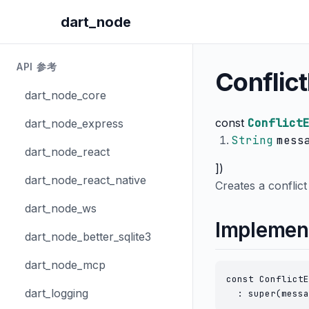
dart_node
API 参考
Conflic
dart_node_core
const
Conflict
dart_node_express
String
mess
dart_node_react
])
dart_node_react_native
Creates a conflict
dart_node_ws
Implemen
dart_node_better_sqlite3
dart_node_mcp
const ConflictE
dart_logging
  : super(messa